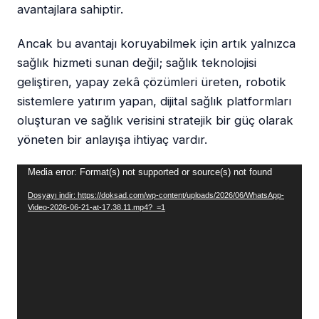
avantajlara sahiptir.
Ancak bu avantajı koruyabilmek için artık yalnızca
sağlık hizmeti sunan değil; sağlık teknolojisi
geliştiren, yapay zekâ çözümleri üreten, robotik
sistemlere yatırım yapan, dijital sağlık platformları
oluşturan ve sağlık verisini stratejik bir güç olarak
yöneten bir anlayışa ihtiyaç vardır.
Video
Media error: Format(s) not supported or source(s) not found
oynatıcı
Dosyayı indir: https://doksad.com/wp-content/uploads/2026/06/WhatsApp-
Video-2026-06-21-at-17.38.11.mp4?_=1