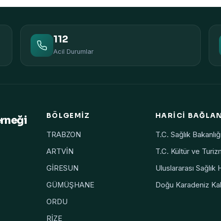
112
Acil Durumlar
BÖLGEMIZ
HARICI BAĞLA
erneği
TRABZON
T.C. Sağlık Bakanlığ
ARTVİN
T.C. Kültür ve Turiz
GİRESUN
Uluslararası Sağlık 
GÜMÜŞHANE
Doğu Karadeniz Kal
ORDU
RİZE