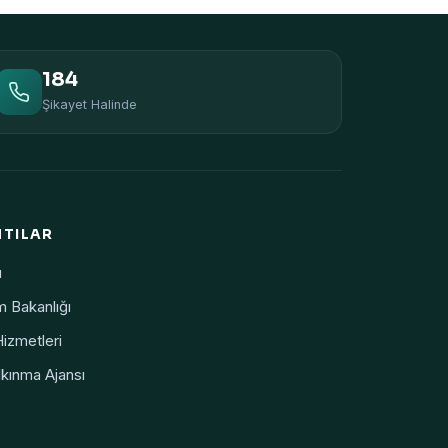
184
Şikayet Halinde
NTILAR
ı
m Bakanlığı
Hizmetleri
kınma Ajansı