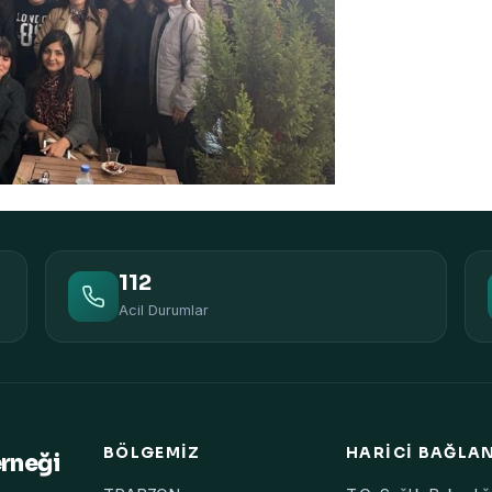
112
Acil Durumlar
BÖLGEMIZ
HARICI BAĞLA
erneği