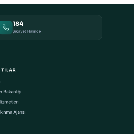
184
Şikayet Halinde
NTILAR
ı
m Bakanlığı
Hizmetleri
kınma Ajansı