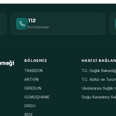
112
Acil Durumlar
BÖLGEMIZ
HARICI BAĞLA
erneği
TRABZON
T.C. Sağlık Bakanlığ
ARTVİN
T.C. Kültür ve Turiz
GİRESUN
Uluslararası Sağlık 
GÜMÜŞHANE
Doğu Karadeniz Kal
ORDU
RİZE