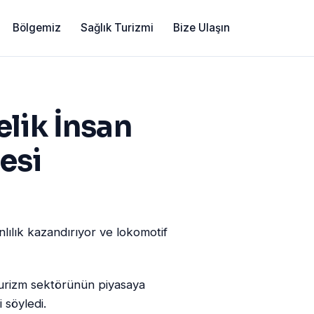
Bölgemiz
Sağlık Turizmi
Bize Ulaşın
lik İnsan
esi
lılık kazandırıyor ve lokomotif
urizm sektörünün piyasaya
 söyledi.