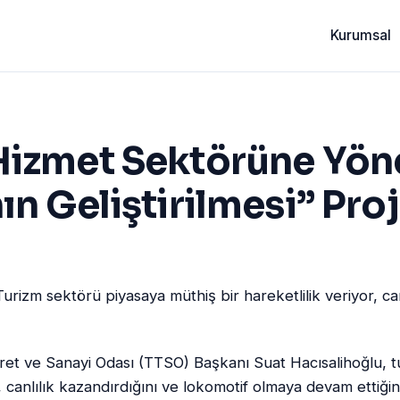
Kurumsal
izmet Sektörüne Yöne
ın Geliştirilmesi” Proj
rizm sektörü piyasaya müthiş bir hareketlilik veriyor, can
t ve Sanayi Odası (TTSO) Başkanı Suat Hacısalihoğlu, t
i, canlılık kazandırdığını ve lokomotif olmaya devam ettiğini