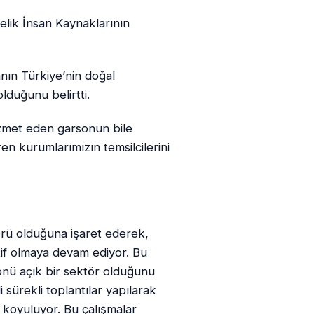
lik İnsan Kaynaklarının
ın Türkiye’nin doğal
lduğunu belirtti.
zmet eden garsonun bile
n kurumlarımızın temsilcilerini
örü olduğuna işaret ederek,
otif olmaya devam ediyor. Bu
e önü açık bir sektör olduğunu
 sürekli toplantılar yapılarak
r koyuluyor. Bu çalışmalar