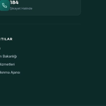
184
Şikayet Halinde
NTILAR
ı
m Bakanlığı
Hizmetleri
kınma Ajansı