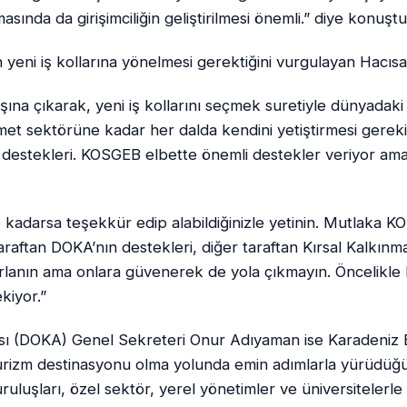
asında da girişimciliğin geliştirilmesi önemli.” diye konuştu
 yeni iş kollarına yönelmesi gerektiğini vurgulayan Hacısal
ışına çıkarak, yeni iş kollarını seçmek suretiyle dünyadak
izmet sektörüne kadar her dalda kendini yetiştirmesi gerek
 destekleri. KOSGEB elbette önemli destekler veriyor ama
 kadarsa teşekkür edip alabildiğinizle yetinin. Mutlaka K
taraftan DOKA’nın destekleri, diğer taraftan Kırsal Kalk
rlanın ama onlara güvenerek de yola çıkmayın. Öncelikle 
kiyor.”
ı (DOKA) Genel Sekreteri Onur Adıyaman ise Karadeniz Böl
 turizm destinasyonu olma yolunda emin adımlarla yürüdüğ
ruluşları, özel sektör, yerel yönetimler ve üniversitelerle