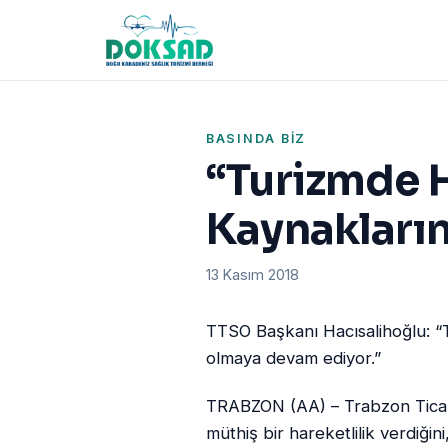
BASINDA BIZ
“Turizmde H
Kaynakların
13 Kasım 2018
TTSO Başkanı Hacısalihoğlu: “Tu
olmaya devam ediyor.”
TRABZON (AA) – Trabzon Ticare
müthiş bir hareketlilik verdiğin