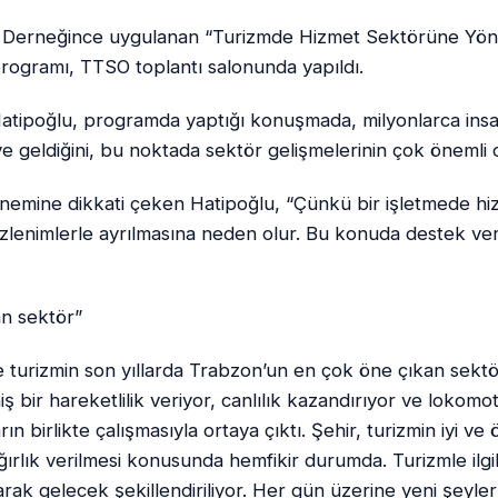
 Derneğince uygulanan “Turizmde Hizmet Sektörüne Yöne
ş programı, TTSO toplantı salonunda yapıldı.
ipoğlu, programda yaptığı konuşmada, milyonlarca insan
 geldiğini, bu noktada sektör gelişmelerinin çok önemli o
emine dikkati çeken Hatipoğlu, “Çünkü bir işletmede hi
izlenimlerle ayrılmasına neden olur. Bu konuda destek vere
an sektör”
 turizmin son yıllarda Trabzon’un en çok öne çıkan sekt
 bir hareketlilik veriyor, canlılık kazandırıyor ve lokom
n birlikte çalışmasıyla ortaya çıktı. Şehir, turizmin iyi v
ırlık verilmesi konusunda hemfikir durumda. Turizmle ilgili
larak gelecek şekillendiriliyor. Her gün üzerine yeni şeyle