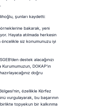
.
ihoğlu, şunları kaydetti:
i örneklerine bakarak, yeni
iyor. Hayata atılmada herkesin
 öncelikle siz konumunuzu iyi
OSGEB’den destek alacağınızı
ınma Kurumumuzun, DOKAP’ın
hazırlayacağınız doğru
gesi’nin, özellikle Körfez
ünü vurgulayarak, bu başarının
 birlikte topyekun bir kalkınma