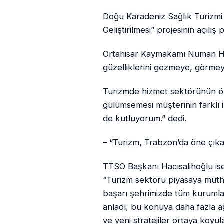
Doğu Karadeniz Sağlık Turizmi
Geliştirilmesi” projesinin açılı
Ortahisar Kaymakamı Numan Hat
güzelliklerini gezmeye, görmeye
Turizmde hizmet sektörünün ön
gülümsemesi müşterinin farklı 
de kutluyorum.” dedi.
– “Turizm, Trabzon’da öne çık
TTSO Başkanı Hacısalihoğlu ise
“Turizm sektörü piyasaya müthiş
başarı şehrimizde tüm kurumları
anladı, bu konuya daha fazla ağ
ve yeni stratejiler ortaya koyu